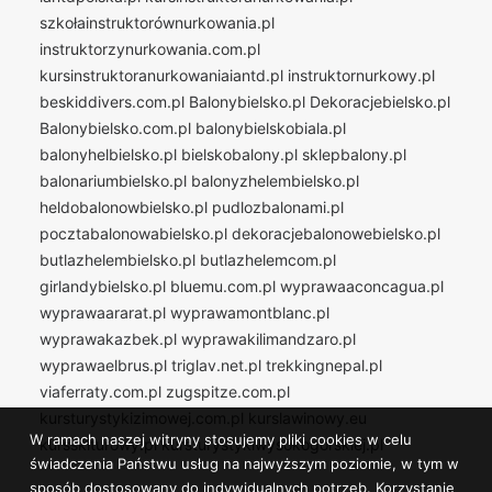
szkołainstruktorównurkowania.pl
instruktorzynurkowania.com.pl
kursinstruktoranurkowaniaiantd.pl
instruktornurkowy.pl
beskiddivers.com.pl
Balonybielsko.pl
Dekoracjebielsko.pl
Balonybielsko.com.pl
balonybielskobiala.pl
balonyhelbielsko.pl
bielskobalony.pl
sklepbalony.pl
balonariumbielsko.pl
balonyzhelembielsko.pl
heldobalonowbielsko.pl
pudlozbalonami.pl
pocztabalonowabielsko.pl
dekoracjebalonowebielsko.pl
butlazhelembielsko.pl
butlazhelemcom.pl
girlandybielsko.pl
bluemu.com.pl
wyprawaaconcagua.pl
wyprawaararat.pl
wyprawamontblanc.pl
wyprawakazbek.pl
wyprawakilimandzaro.pl
wyprawaelbrus.pl
triglav.net.pl
trekkingnepal.pl
viaferraty.com.pl
zugspitze.com.pl
kursturystykizimowej.com.pl
kurslawinowy.eu
W ramach naszej witryny stosujemy pliki cookies w celu
kursskiturowy.pl
kursturystykiwysokogorskiej.pl
świadczenia Państwu usług na najwyższym poziomie, w tym w
sposób dostosowany do indywidualnych potrzeb. Korzystanie