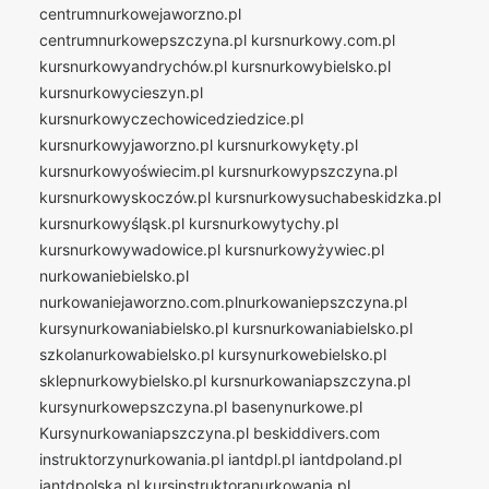
centrumnurkowejaworzno.pl
centrumnurkowepszczyna.pl
kursnurkowy.com.pl
kursnurkowyandrychów.pl
kursnurkowybielsko.pl
kursnurkowycieszyn.pl
kursnurkowyczechowicedziedzice.pl
kursnurkowyjaworzno.pl
kursnurkowykęty.pl
kursnurkowyoświecim.pl
kursnurkowypszczyna.pl
kursnurkowyskoczów.pl
kursnurkowysuchabeskidzka.pl
kursnurkowyśląsk.pl
kursnurkowytychy.pl
kursnurkowywadowice.pl
kursnurkowyżywiec.pl
nurkowaniebielsko.pl
nurkowaniejaworzno.com.plnurkowaniepszczyna.pl
kursynurkowaniabielsko.pl
kursnurkowaniabielsko.pl
szkolanurkowabielsko.pl
kursynurkowebielsko.pl
sklepnurkowybielsko.pl
kursnurkowaniapszczyna.pl
kursynurkowepszczyna.pl
basenynurkowe.pl
Kursynurkowaniapszczyna.pl
beskiddivers.com
instruktorzynurkowania.pl
iantdpl.pl
iantdpoland.pl
iantdpolska.pl
kursinstruktoranurkowania.pl