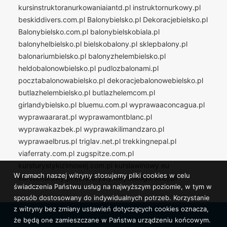
kursinstruktoranurkowaniaiantd.pl
instruktornurkowy.pl
beskiddivers.com.pl
Balonybielsko.pl
Dekoracjebielsko.pl
Balonybielsko.com.pl
balonybielskobiala.pl
balonyhelbielsko.pl
bielskobalony.pl
sklepbalony.pl
balonariumbielsko.pl
balonyzhelembielsko.pl
heldobalonowbielsko.pl
pudlozbalonami.pl
pocztabalonowabielsko.pl
dekoracjebalonowebielsko.pl
butlazhelembielsko.pl
butlazhelemcom.pl
girlandybielsko.pl
bluemu.com.pl
wyprawaaconcagua.pl
wyprawaararat.pl
wyprawamontblanc.pl
wyprawakazbek.pl
wyprawakilimandzaro.pl
wyprawaelbrus.pl
triglav.net.pl
trekkingnepal.pl
viaferraty.com.pl
zugspitze.com.pl
kursturystykizimowej.com.pl
kurslawinowy.eu
W ramach naszej witryny stosujemy pliki cookies w celu
kursskiturowy.pl
kursturystykiwysokogorskiej.pl
świadczenia Państwu usług na najwyższym poziomie, w tym w
sposób dostosowany do indywidualnych potrzeb. Korzystanie
z witryny bez zmiany ustawień dotyczących cookies oznacza,
że będą one zamieszczane w Państwa urządzeniu końcowym.