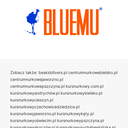
Zobacz także:
beskiddivers.pl
centrumnurkowebielsko.pl
centrumnurkowejaworzno.pl
centrumnurkowepszczyna.pl
kursnurkowy.com.pl
kursnurkowyandrychów.pl
kursnurkowybielsko.pl
kursnurkowycieszyn.pl
kursnurkowyczechowicedziedzice.pl
kursnurkowyjaworzno.pl
kursnurkowykęty.pl
kursnurkowyoświecim.pl
kursnurkowypszczyna.pl
kursnurkowyskoczów.pl
kursnurkowysuchabeskidzka.pl