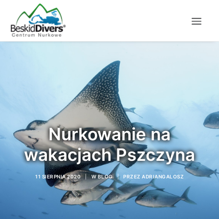
Nurkowanie na
wakacjach Pszczyna
11 SIERPNIA 2020
|
W
BLOG
|
PRZEZ
ADRIANGALOSZ