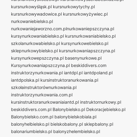
kursnurkowyśląsk.pl
kursnurkowytychy.pl
kursnurkowywadowice.pl
kursnurkowyżywiec.pl
nurkowaniebielsko.pl
nurkowaniejaworzno.com.plnurkowaniepszczyna.pl
kursynurkowaniabielsko.pl
kursnurkowaniabielsko.pl
szkolanurkowabielsko.pl
kursynurkowebielsko.pl
sklepnurkowybielsko.pl
kursnurkowaniapszczyna.pl
kursynurkowepszczyna.pl
basenynurkowe.pl
Kursynurkowaniapszczyna.pl
beskiddivers.com
instruktorzynurkowania.pl
iantdpl.pl
iantdpoland.pl
iantdpolska.pl
kursinstruktoranurkowania.pl
szkołainstruktorównurkowania.pl
instruktorzynurkowania.com.pl
kursinstruktoranurkowaniaiantd.pl
instruktornurkowy.pl
beskiddivers.com.pl
Balonybielsko.pl
Dekoracjebielsko.pl
Balonybielsko.com.pl
balonybielskobiala.pl
balonyhelbielsko.pl
bielskobalony.pl
sklepbalony.pl
balonariumbielsko.pl
balonyzhelembielsko.pl