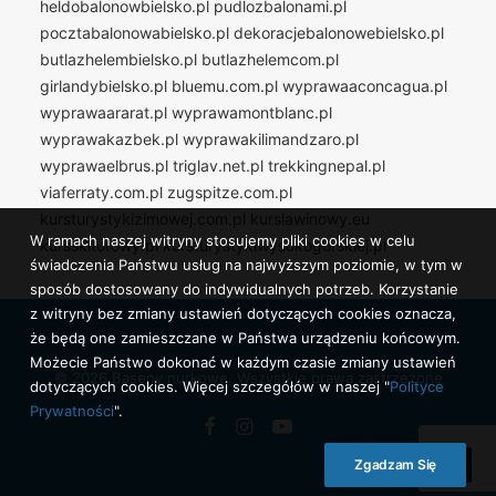
heldobalonowbielsko.pl
pudlozbalonami.pl
pocztabalonowabielsko.pl
dekoracjebalonowebielsko.pl
butlazhelembielsko.pl
butlazhelemcom.pl
girlandybielsko.pl
bluemu.com.pl
wyprawaaconcagua.pl
wyprawaararat.pl
wyprawamontblanc.pl
wyprawakazbek.pl
wyprawakilimandzaro.pl
wyprawaelbrus.pl
triglav.net.pl
trekkingnepal.pl
viaferraty.com.pl
zugspitze.com.pl
kursturystykizimowej.com.pl
kurslawinowy.eu
W ramach naszej witryny stosujemy pliki cookies w celu
kursskiturowy.pl
kursturystykiwysokogorskiej.pl
świadczenia Państwu usług na najwyższym poziomie, w tym w
sposób dostosowany do indywidualnych potrzeb. Korzystanie
z witryny bez zmiany ustawień dotyczących cookies oznacza,
że będą one zamieszczane w Państwa urządzeniu końcowym.
Możecie Państwo dokonać w każdym czasie zmiany ustawień
© 2026 Baseny nurkowe. Wszystkie prawa zastrzeżone
dotyczących cookies. Więcej szczegółów w naszej "
Polityce
Prywatności
".
Zgadzam Się